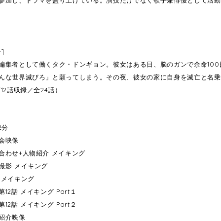
]
編集者として働くタク・ドンギョン。彼女はある日、脳のガンで余命10
んな世界滅びろ」と願ってしまう。その夜、彼女の家に自身を滅亡と名乗
12話収録／全24話）
2分
会映像
合わせ+人物紹介 メイキング
撮影 メイキング
 メイキング
12話 メイキング Part１
12話 メイキング Part２
紹介映像