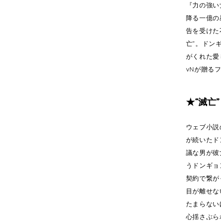
『力の強い
降る一億の
告を受けた
亡”。ドン
がくれた愛
vNが贈る
★“滅亡
ウェブ小説
が続いたド
議な男が彼
うドンギョ
契約で繋が
目が離せな
たまらない
心揺さぶら