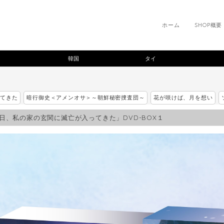
ホーム
SHOP概要
韓国
タイ
ってきた
暗行御史＜アメンオサ＞～朝鮮秘密捜査団～
花が咲けば、月を想い
日、私の家の玄関に滅亡が入ってきた」DVD-BOX１