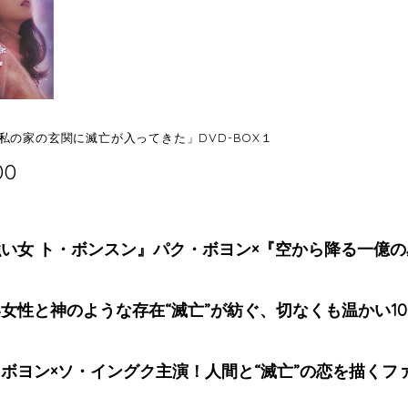
私の家の玄関に滅亡が入ってきた」DVD-BOX１
00
い女 ト・ボンスン』パク・ボヨン×『空から降る一億
女性と神のような存在“滅亡”が紡ぐ、切なくも温かい1
ボヨン×ソ・イングク主演！人間と“滅亡”の恋を描くフ