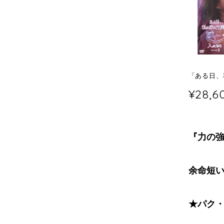
「ある日、
¥28,6
『力の強
余命短い
★パク・