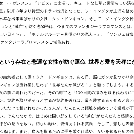
女 ト・ボンスン』『アビス』に出演し、キュートな仕草と素晴らしい演
星』以来３年ぶり待望のドラマ出演となった、ソ・イングクが主演を務め
不幸な出来事ばかりの女性、タク・ドンギョン。そして、ソ・イングク扮
ギョンと“滅亡”が紡ぐ恋物語は、今までのファンタジーラブロマンスとは
しい日々〜』、『ホテルデルーナ～月明かりの恋人～』、『ソンジェ背負
ファンタジーラブロマンスをご堪能あれ。
”という存在と悲運な女性が紡ぐ運命…世界と愛を天秤に
の編集者として働くタク・ドンギョンは、ある日、脳にガンが見つかり余
ンギョンは流れ星に思わず「世界なんか滅びろ！」と願ってしまう。する
女の前に現れたのだった。その“滅亡”と「100日間の痛みを取る代わり
ン。契約を取り消そうとするが契約を破れば、最も愛する者が死ぬと言わ
っただけで相いれなかった２人が、だんだんと距離を縮めていく過程が丁
い。そんななかで、はじめは固い顔をしている“滅亡”がだんだんと感情
ほどの魅力を放つ。切ない顔や、愛情あふれる笑顔、そして、悲しむ表情
れるはず。また、痛みを取るために手を繋ぐ仕草や、互いを知るための同