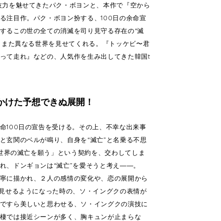
技力を魅せてきたパク・ボヨンと、本作で『空から
る注目作。パク・ボヨン扮する、100日の余命宣
するこの世の全ての消滅を司り見守る存在の“滅
、また異なる世界を見せてくれる。『トッケビ〜君
って走れ』などの、人気作を生み出してきた韓国t
かけた予想できぬ展開！
命100日の宣告を受ける。その上、不幸な出来事
と玄関のベルが鳴り、自身を“滅亡”と名乗る不思
に世界の滅亡を願う」という契約を、交わしてしま
れ、ドンギョンは“滅亡”を愛そうと考え――。
寧に描かれ、２人の感情の変化や、恋の展開から
を見せるようになった時の、ソ・イングクの表情が
ですら美しいと思わせる、ソ・イングクの演技に
棲では接近シーンが多く、胸キュンが止まらな