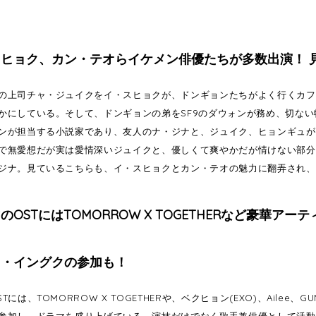
ヒョク、カン・テオらイケメン俳優たちが多数出演！ 
の上司チャ・ジュイクをイ・スヒョクが、ドンギョンたちがよく行くカフ
かにしている。そして、ドンギョンの弟をSF9のダウォンが務め、切な
ンが担当する小説家であり、友人のナ・ジナと、ジュイク、ヒョンギュが
で無愛想だが実は愛情深いジュイクと、優しくて爽やかだが情けない部分
ジナ。見ているこちらも、イ・スヒョクとカン・テオの魅力に翻弄され、
のOSTにはTOMORROW X TOGETHERなど豪華アー
ソ・イングクの参加も！
Tには、TOMORROW X TOGETHERや、ベクヒョン(EXO)、Aile
参加し、ドラマを盛り上げている。演技だけでなく歌手兼俳優として活動