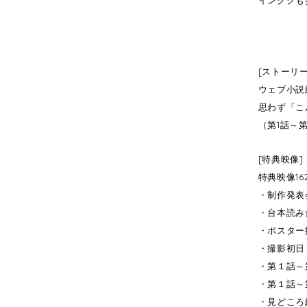
[ストーリー
ウェブ小説
思わず「こ
（第1話～第
[特典映像]
特典映像16
・制作発表
・台本読み
・ポスター
・撮影初日
・第１話～第
・第１話～第
・見どころ